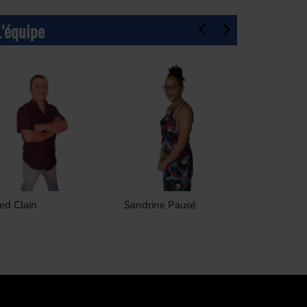
L'équipe
ed Clain
Sandrine Pausé
Frederic L