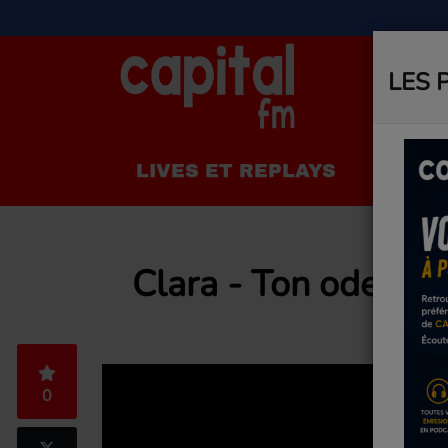
LES 
LIVES ET REPLAYS
LA R
Clara - Ton odeur
0