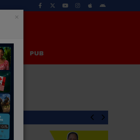
×
EUX
PUB
En Une