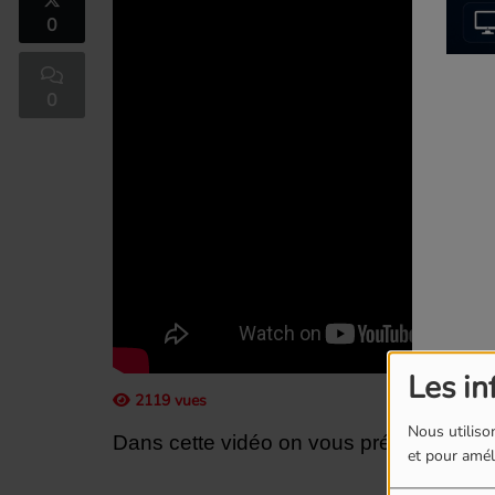
0
0
Les in
2119 vues
Nous utilison
Dans cette vidéo on vous présente le clip
et pour améli