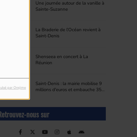
Une journée autour de la vanille à
Sainte-Suzanne
La Braderie de l’Océan revient à
Saint-Denis
Shenseea en concert à La
Réunion
Saint-Denis : la mairie mobilise 9
ulsé par Orejime
millions d'euros et embauche 350
agents pour compenser le
désengagement de l'Etat sur les
PEC
Retrouvez-nous sur