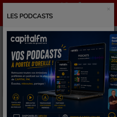
×
LES PODCASTS
Actualités
RSS
IL Y A 1 HEURE
IL Y A 1 HEURE
EN ROUTE POUR
UNE JOURNÉE
LA THAÏLANDE
AUTOUR DE LA