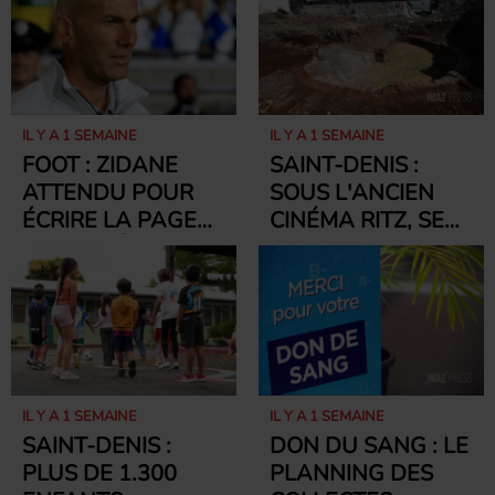
AVIS SUR LES
GRATUITÉ DES
FUTURS BILLETS
FOURNITURES
SCOLAIRES
IL Y A 1 SEMAINE
IL Y A 1 SEMAINE
FOOT : ZIDANE
SAINT-DENIS :
ATTENDU POUR
SOUS L'ANCIEN
ÉCRIRE LA PAGE
CINÉMA RITZ, SE
DE L'APRÈS-
CACHAIT UN
DESCHAMPS
BASSIN
HISTORIQUE
IL Y A 1 SEMAINE
IL Y A 1 SEMAINE
SAINT-DENIS :
DON DU SANG : LE
PLUS DE 1.300
PLANNING DES