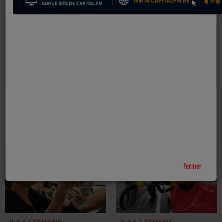
POUR UN STAGE
VANILLE À
DE MUAY THAÏ
SAINTE-SUZANNE
IL Y A 1 SEMAINE
IL Y A 1 HEURE
SHENSEEA EN
LA BRADERIE DE
CONCERT À LA
L’OCÉAN REVIENT
RÉUNION
À SAINT-DENIS
Fermer