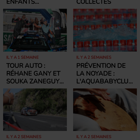
ENFANTS
COLLECTES
ATTENDUS AU
STADE DE LA
REDOUTE POUR LE
"MONDIAL DES
ENFANTS"
IL Y A 1 SEMAINE
IL Y A 2 SEMAINES
TOUR AUTO :
PRÉVENTION DE
RÉHANE GANY ET
LA NOYADE :
SOUKA ZANEGUY
L'AQUABABYCLUB
SUR LA PLUS
ORGANISE UNE
HAUTE MARCHE
MATINÉE DE
DU PODIUM
SENSIBILISATION À
SAINT-DENIS
IL Y A 2 SEMAINES
IL Y A 2 SEMAINES