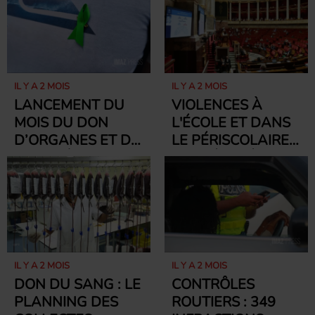
IL Y A 2 MOIS
IL Y A 2 MOIS
LANCEMENT DU
VIOLENCES À
MOIS DU DON
L'ÉCOLE ET DANS
D’ORGANES ET DE
LE PÉRISCOLAIRE :
TISSUS À LA
LES DÉPUTÉS
RÉUNION
ADOPTENT DES
MESURES POUR
RENFORCER LE
CONTRÔLE DES
INTERVENANTS
IL Y A 2 MOIS
IL Y A 2 MOIS
DON DU SANG : LE
CONTRÔLES
PLANNING DES
ROUTIERS : 349