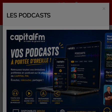
×
LES PODCASTS
Actualités
RSS
IL Y A 2 MOIS
IL Y A 2 MOIS
FOOT : PREMIER
IMPÔTS : LES
TEST RATÉ ET
RÉUNIONNAIS