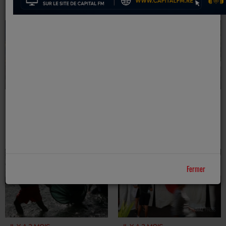
INQUIÉTANT POUR
N’ONT PLUS QUE
LES BLEUS AVANT
QUELQUES
LE MONDIAL
HEURES POUR
DÉCLARER LEURS
REVENUS
IL Y A 2 MOIS
IL Y A 2 MOIS
LES SOIRÉES
SAINT-DENIS :
FRANKY
10.000 VISITEURS
ATTENDUS À LA
NORDEV POUR
VEEZIT, LE SALON
Fermer
DU TOURISME