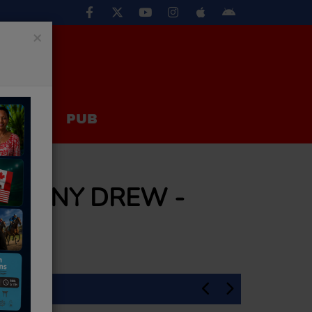
×
EUX
PUB
NTONNY DREW -
En Une