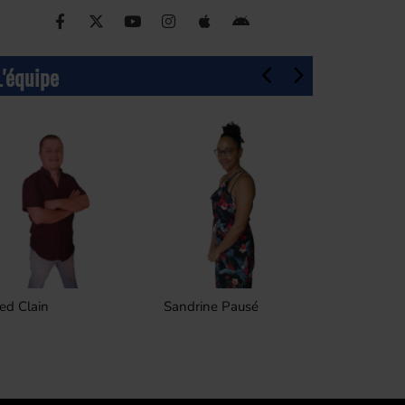
L'équipe
ed Clain
Sandrine Pausé
Frederic L