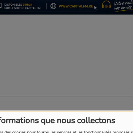
T
l
formations que nous collectons
s des cookies pour fournir les services et les fonctionnalités proposés s