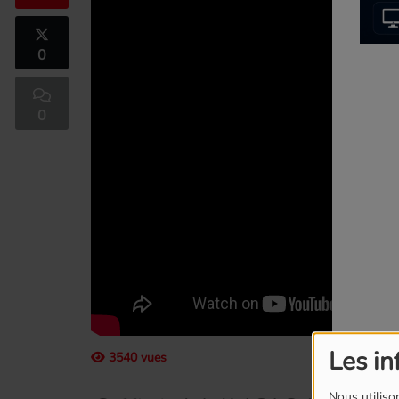
0
0
Les in
3540 vues
Nous utilison