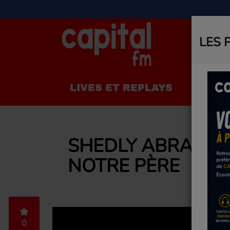
LES 
LIVES ET REPLAYS
LA R
SHEDLY ABRAHAM 
NOTRE PÈRE
0