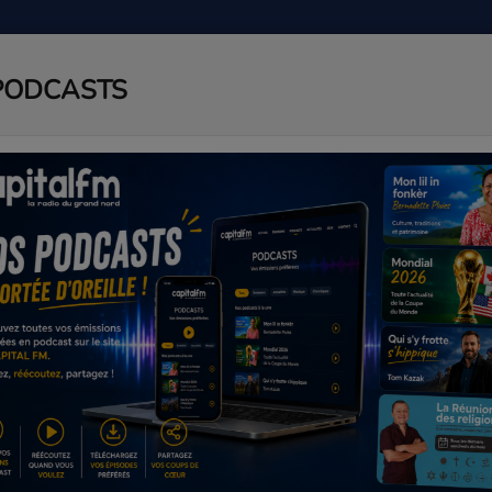
PODCASTS
ADIO
PODCAST
AGENDA
J
feat. PHYLLISIA ROSS A