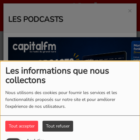
×
LES PODCASTS
Pascal Yannis
Les informations que nous
collectons
Chaque matin à vos côtés , "Le
Grand Réveil" dans le 6h-9h avec
Nous utilisons des cookies pour fournir les services et les
"La team lèv bonèr".
fonctionnalités proposés sur notre site et pour améliorer
l'expérience de nos utilisateurs.
Infos de proximité, infos
services,météo, info route, emploi,
horoscope, agenda, jeux et bonne
Tout accepter
Tout refuser
humeur...