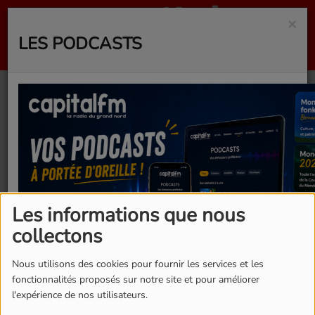
×
LES PODCASTS
DEYRAH x
CHOUPINOU STYLE -
PRIER
Les informations que nous
collectons
Nous utilisons des cookies pour fournir les services et les
fonctionnalités proposés sur notre site et pour améliorer
l'expérience de nos utilisateurs.