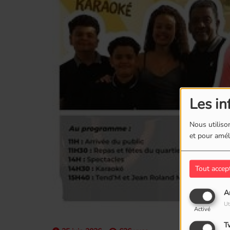
Les in
Nous utilison
et pour améli
Tout accep
A
Ut
Activé
T