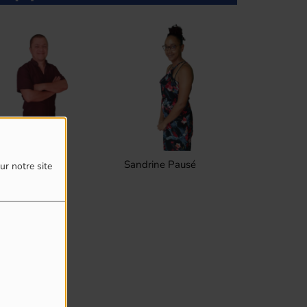
Sandrine Pausé
Frederic Lesages
Pasca
ur notre site