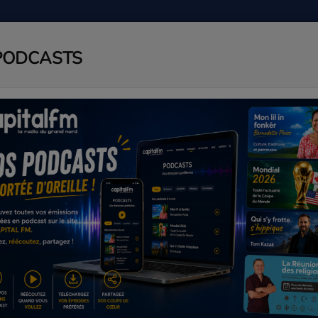
PODCASTS
ADIO
PODCAST
AGENDA
J
'Etang Salé