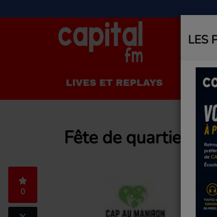
LES 
LIVES ET REPLAYS
LA R
Fête de quartier à l
0