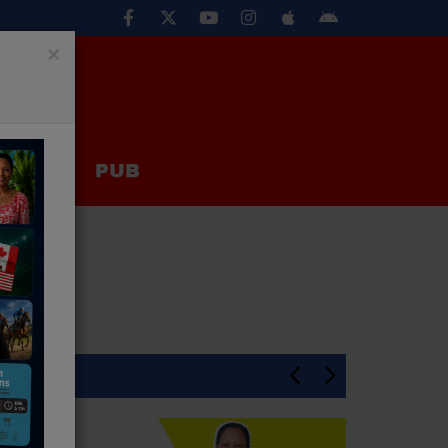
×
EUX
PUB
En Une