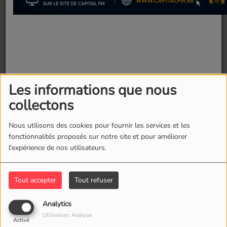
Les informations que nous
collectons
Nous utilisons des cookies pour fournir les services et les
fonctionnalités proposés sur notre site et pour améliorer
l'expérience de nos utilisateurs.
Fermer
Tout accepter
Tout refuser
25 juin 2025 -
3118 vues
Analytics
Alors qu’ils cherchent à s’affranchir d’un lourd passé,
Utilisation: Analyse
Activé