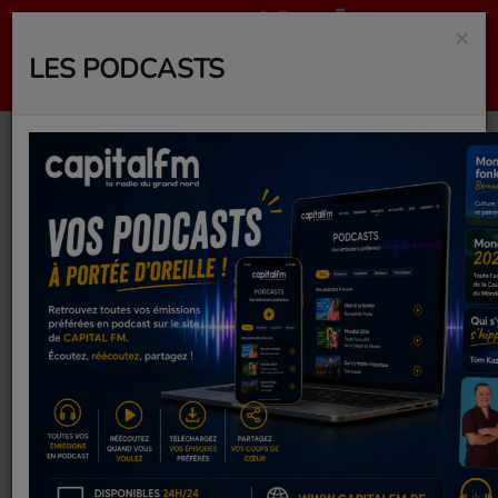
×
LES PODCASTS
Loto Quine de
l'association
FONNKER LA VIE