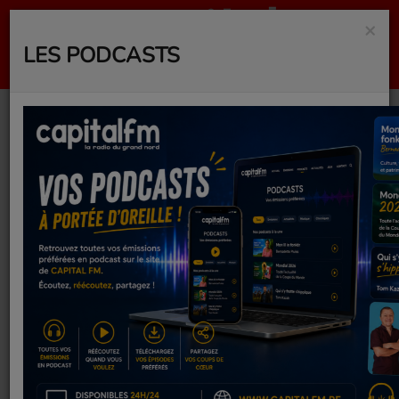
×
LES PODCASTS
Ligue des champions:
le PSG domine le
Bayern (5 -4) dans un
match fou