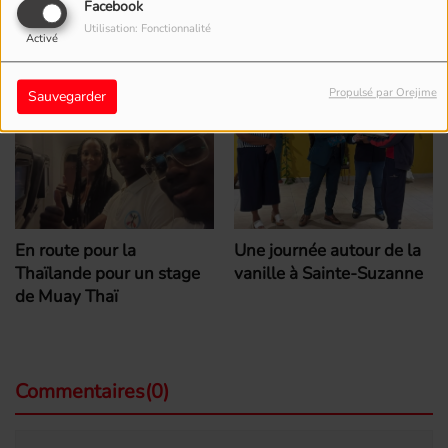
Facebook
Utilisation: Fonctionnalité
Activé
Voir aussi
Propulsé par Orejime
Sauvegarder
En route pour la
Une journée autour de la
Thaïlande pour un stage
vanille à Sainte-Suzanne
de Muay Thaï
Commentaires(0)