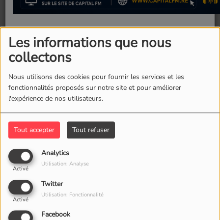
Les informations que nous
03 juin 2026 -
780 vues
collectons
Description
Nous utilisons des cookies pour fournir les services et les
fonctionnalités proposés sur notre site et pour améliorer
l'expérience de nos utilisateurs.
Nouveau à La Réunion, les
Soirées
Franky
débarquent.
Tout accepter
Tout refuser
Préparez-vous à passer des
nuits de folie
!
Analytics
Vous aimez les
années 80 et 90
, les ambiances
Fermer
Utilisation: Analyse
Activé
déguisées et les grosses animations ?
Twitter
Utilisation: Fonctionnalité
Lire l'article sûr :
www.monticket.re
Activé
Facebook