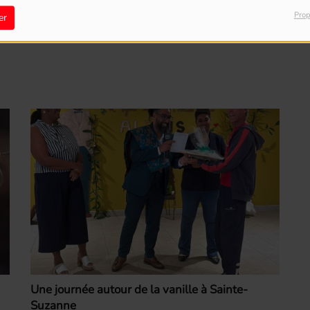
Prop
er
Une journée autour de la vanille à Sainte-
Suzanne