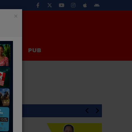
×
EUX
PUB
En Une