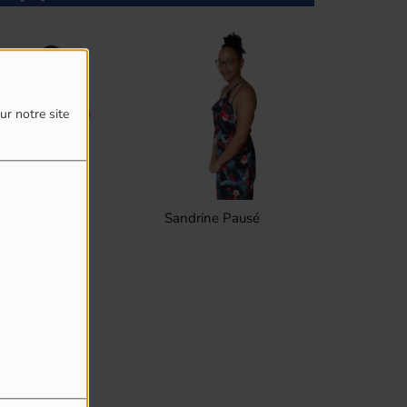
ur notre site
ed Clain
Sandrine Pausé
Frederic L