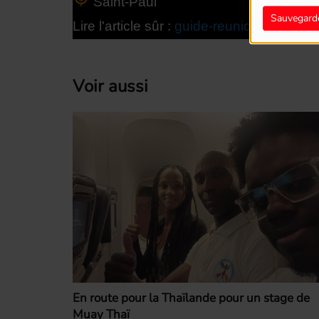
Saint-Paul
Sauvegard
Lire l'article sûr :
guide-reunion.fr
Voir aussi
En route pour la Thaïlande pour un stage de
Muay Thaï