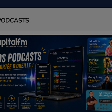
PODCASTS
ADIO
PODCAST
AGENDA
J
nt-Paul