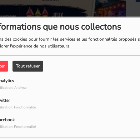
formations que nous collectons
s des cookies pour fournir les services et les fonctionnalités proposés s
orer l'expérience de nos utilisateurs.
ter
Tout refuser
Fr
nalytics
ilisation: Analyse
ville de Saint-Paul avec une édition spéciale
witter
isanat et animations.
ilisation: Fonctionnalité
acebook
ilisation: Fonctionnalité