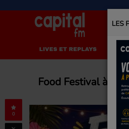
LES 
LIVES ET REPLAYS
LA R
Food Festival à Sai
0