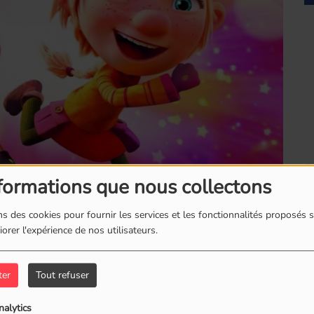
Fred Clain
formations que nous collectons
s des cookies pour fournir les services et les fonctionnalités proposés s
orer l'expérience de nos utilisateurs.
ter
Tout refuser
nalytics