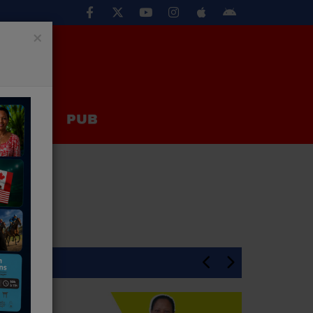
×
EUX
PUB
En Une