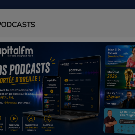
PODCASTS
ADIO
PODCAST
AGENDA
J
ER ELFKINS