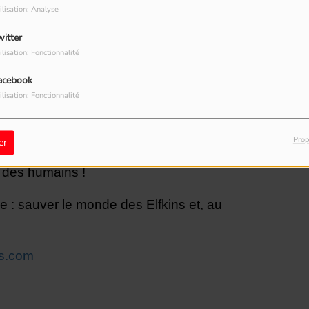
ilisation: Analyse
witter
ilisation: Fonctionnalité
acebook
vit dans le monde secret des lutins. Un jour, au
ilisation: Fonctionnalité
ur une bande d’Elfkins aussi farfelus que
Prop
er
à foison, ces nouveaux venus ne passent pas
n des humains !
e : sauver le monde des Elfkins et, au
es.com