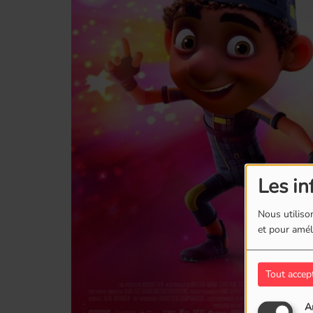
Les in
Nous utilison
et pour améli
Tout accep
A