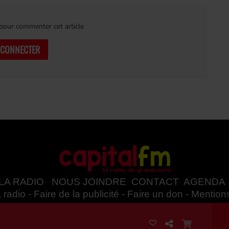
our commenter cet article
 CONNECTER
LA RADIO
NOUS JOINDRE
CONTACT
AGENDA
 radio
-
Faire de la publicité
-
Faire un don
-
Mention
Politique des cookies
-
Politique de confidentialités -
CGU