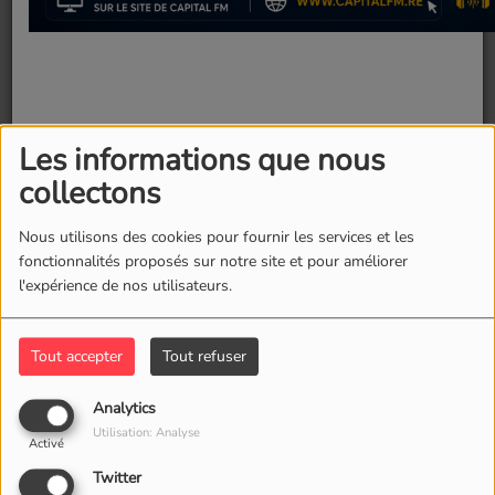
Les informations que nous
collectons
Nous utilisons des cookies pour fournir les services et les
20 août 2025 -
2208 vues
fonctionnalités proposés sur notre site et pour améliorer
l'expérience de nos utilisateurs.
L'enseigne But s'engage dans une transformation digitale
majeure en Guadeloupe, avec une modernisation
complète de ses magasins à Valkaners et Gourbeyre.
Tout accepter
Tout refuser
Fermer
Cette évolution reflète la volonté de l'enseigne d'offrir une
Analytics
expérience d'achat innovante et adaptée aux besoins
Utilisation: Analyse
Activé
actuels des consommateurs antillais.
Twitter