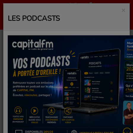
×
LES PODCASTS
Comment But
modernise son
experience client a
Valkaners et
Gourbeyre