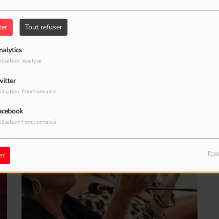
un rebondissement inédit. Le jury d’appel de la
ter
Tout refuser
e le Maroc vainqueur, après un forfait lié à une
nalytics
ilisation: Analyse
witter
ilisation: Fonctionnalité
acebook
Fr
ilisation: Fonctionnalité
Prop
er