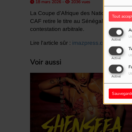
18 mars 2026 -
2036 vues
La Coupe d’Afrique des Nations connaît 
Tout accep
CAF retire le titre au Sénégal et proclam
contestation arbitrale.
A
Ut
Activé
Lire l'article sûr :
imazpress.com
T
Ut
Activé
Voir aussi
F
Ut
Activé
Sauvegard