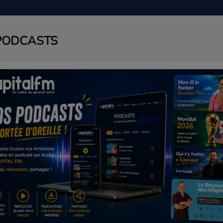
PODCASTS
ADIO
PODCAST
AGENDA
J
 retiré au Sénégal, le Maroc