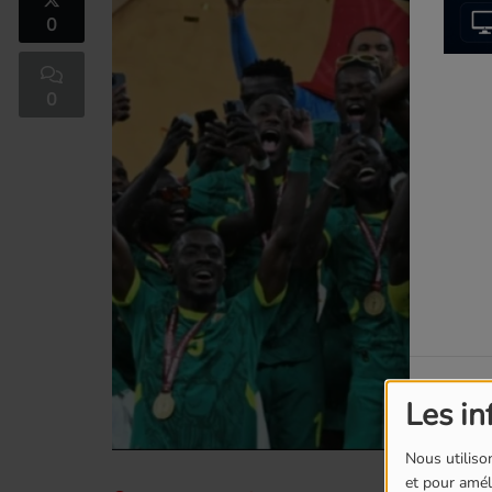
0
0
Les in
Nous utilison
et pour améli