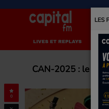
LES 
LIVES ET REPLAYS
LA R
CAN-2025 : le titre
0