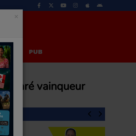
×
EUX
PUB
 déclaré vainqueur
En Une