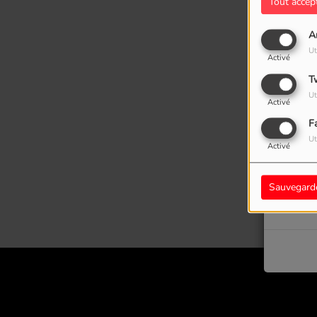
Tout accep
A
Ut
Activé
T
Ut
Activé
F
Ut
Activé
Oups
Sauvegard