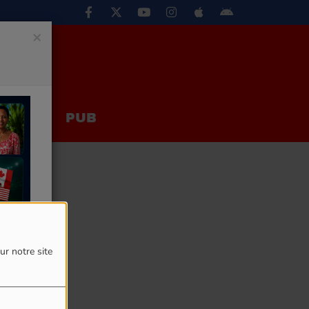
×
EUX
PUB
ur notre site