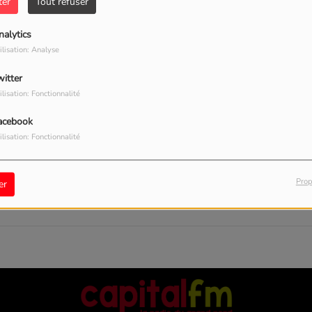
40
ter
Tout refuser
nalytics
ilisation: Analyse
witter
ilisation: Fonctionnalité
acebook
ilisation: Fonctionnalité
, vous avez rencontré une er
Prop
er
Il semble que la page que vous recherchez n’existe plus.