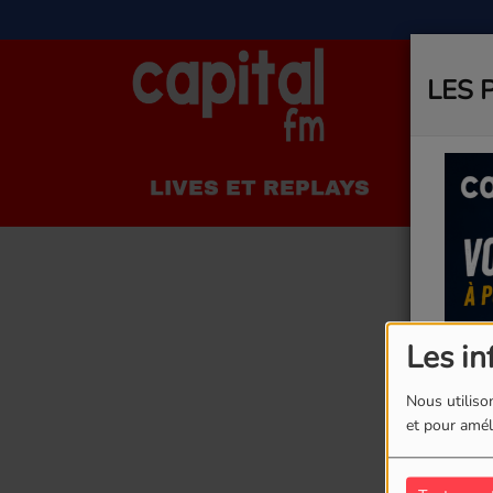
LES 
LIVES ET REPLAYS
LA R
Les in
Nous utilison
et pour améli