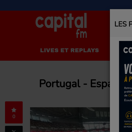
LES 
LIVES ET REPLAYS
LA R
Portugal - Espagne
0