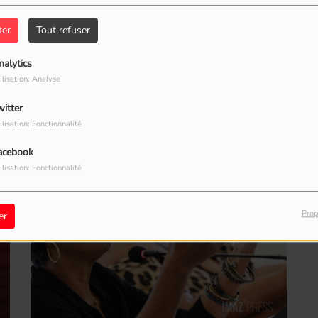
rs cadrés), privée à la 55e de Mendes
ter
Tout refuser
s ont pesé.
nalytics
ilisation: Analyse
witter
ilisation: Fonctionnalité
acebook
Fr
ilisation: Fonctionnalité
Prop
er