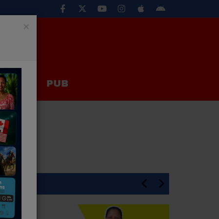
×
EUX
PUB
En Une