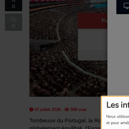
0
0
Les in
07 juillet 2026 -
589 vues
Nous utilison
Tombeuse du Portugal, la Roja continue 
et pour améli
globalement équilibré, l'Espagne a toute