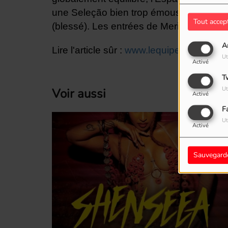
une Seleção bien trop émoussée (2/10 ti
Tout accep
(blessé). Les entrées de Merino et Torre
A
Lire l'article sûr :
www.lequipe.fr
Ut
Activé
T
Ut
Voir aussi
Activé
F
Ut
Activé
Sauvegard