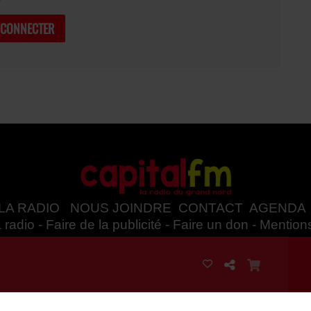
 CONNECTER
LA RADIO
NOUS JOINDRE
CONTACT
AGENDA
 radio
-
Faire de la publicité
-
Faire un don
-
Mention
Politique des cookies
-
Politique de confidentialités -
CGU
ing permet de
faire une radio
en ligne facilement.