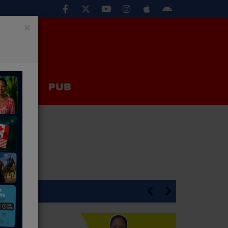
×
EUX
PUB
En Une