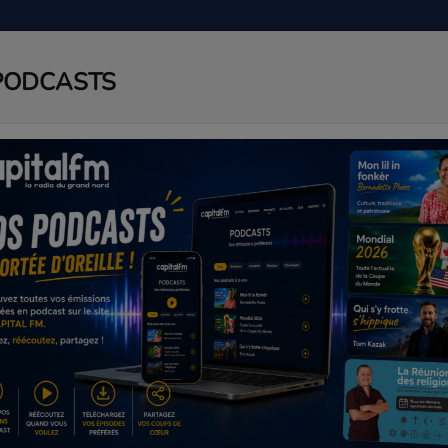
PODCASTS
ADIO
PODCAST
AGENDA
J
I