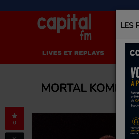
LES 
LIVES ET REPLAYS
LA R
MORTAL KOMBAT I
0