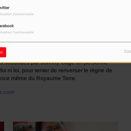
witter
ilisation: Fonctionnalité
acebook
ilisation: Fonctionnalité
Prop
er
is secondés par Johnny Cage en personne –
foi ni loi, pour tenter de renverser le règne de
stence même du Royaume Terre.
es.com