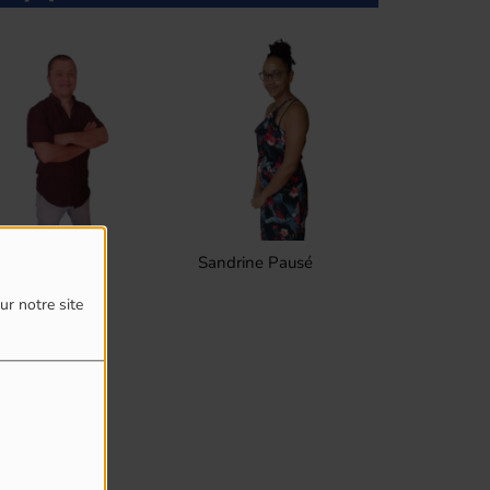
Sandrine Pausé
Frederic Lesages
Pascal Y
ur notre site