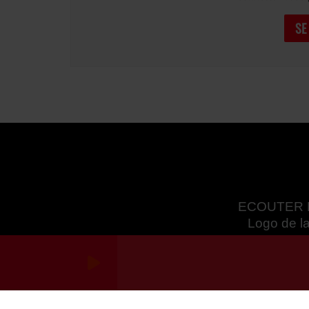
SE
ECOUTER 
Logo de la
RadioKing © 2026 | Site radio créé avec
RadioKing
. RadioK