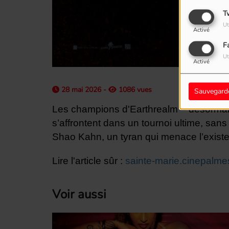
T
Ut
Activé
F
Ut
Activé
28 mai 2026 -
1086 vues
Sauvegard
Les champions d'Earthrealm – désorma
s’affrontent dans un tournoi ultime, sans 
Shao Kahn, un tyran qui menace l’exi
Lire l'article sûr :
sainte-marie.cinepalm
Voir aussi