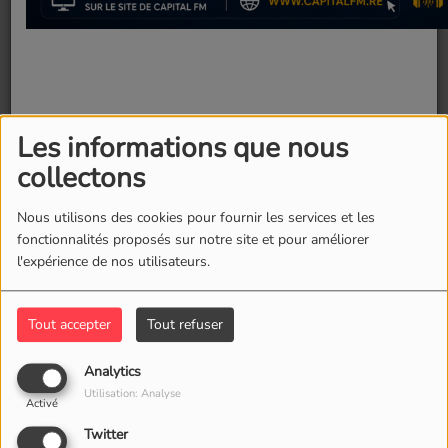
Les informations que nous
12 juin 2026 -
627 vues
collectons
Le Mexique lance idéalement son Mondial
Nous utilisons des cookies pour fournir les services et les
fonctionnalités proposés sur notre site et pour améliorer
l'expérience de nos utilisateurs.
Ce premier match de la Coupe du monde 2026
se solde par un succès logique et mérité du
Mexique.
Tout accepter
Tout refuser
Fermer
Très en vue, Quinones (buteur dès la 9e minute)
Analytics
Utilisation: Analyse
et Jimenez (67e) font gagner El Tri à domicile
Activé
devant un public aux anges qui a également
Twitter