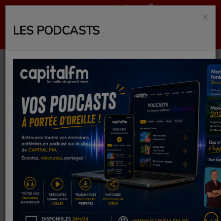
×
LES PODCASTS
Mexique - Afrique du
Sud, le résumé du
match