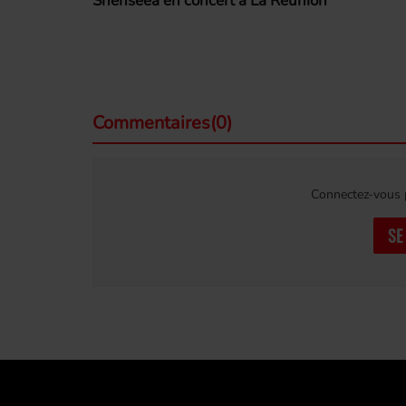
Shenseea en concert à La Réunion
Commentaires(0)
Connectez-vous p
SE