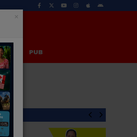
×
EUX
PUB
En Une