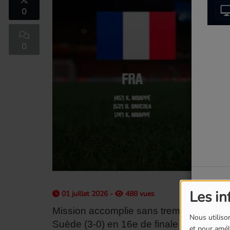
0
0
Les in
01 juillet 2026 -
488 vues
Mission accomplie sans trembler pour l'
Nous utilison
Suède (3-0) en 16e de finale de la Co
et pour améli