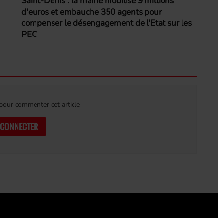
Saint-Denis : la mairie mobilise 9 millions
d'euros et embauche 350 agents pour
compenser le désengagement de l'Etat sur les
PEC
our commenter cet article
 CONNECTER