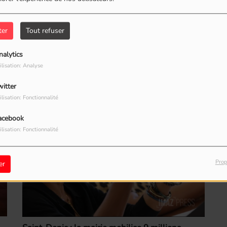
ionné sur la scène internationale, surtout
ne. Revue de presse après la qualification de la
ter
Tout refuser
nalytics
ilisation: Analyse
witter
ilisation: Fonctionnalité
acebook
Fr
ilisation: Fonctionnalité
Prop
er