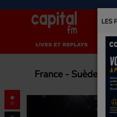
LES 
LIVES ET REPLAYS
LA R
France - Suède
0