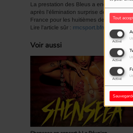
La prestation des Bleus a encore impress
après l'élimination surprise de l'Allemag
Tout accep
France pour les huitièmes de finale.
Lire l'article sûr :
rmcsport.bfmtv.com
A
Ut
Activé
Voir aussi
T
Ut
Activé
F
Ut
Activé
Sauvegard