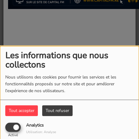
Les informations que nous
collectons
16 juin 2026 -
649 vues
Nous utilisons des cookies pour fournir les services et les
Le samedi 20 juin 2026, l’association Pilon vous
fonctionnalités proposés sur notre site et pour améliorer
donne rendez-vous à Cilaos pour la quatrième
l'expérience de nos utilisateurs.
édition du Pique-Nique Arc-en-Ciel.
Fermer
Tout accepter
Tout refuser
Chaque année, cet événement vient clôturer le
Mois des Visibilités LGBT à La Réunion.
Analytics
Utilisation: Analyse
Après plusieurs éditions organisées dans
Activé