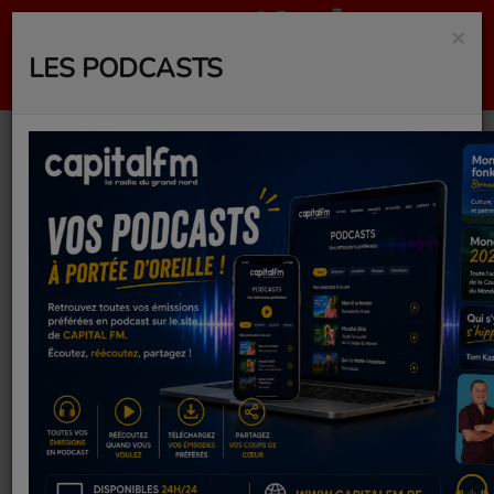
×
LES PODCASTS
Cilaos : pique-nique
Arc-en-Ciel ce samedi
avec l'association
Pillon