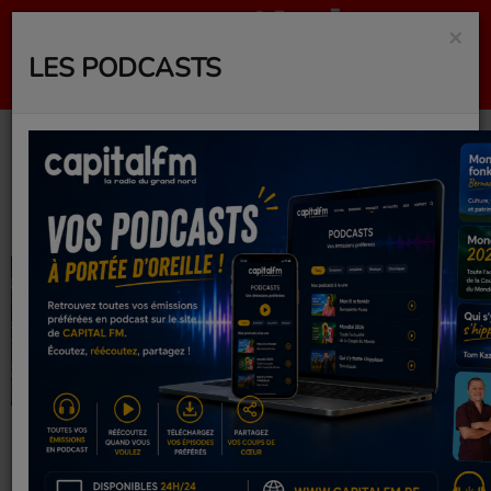
×
LES PODCASTS
Actualités
RSS
IL Y A 1 MOIS
IL Y A 1 MOIS
ÉCOSSE - BRÉSIL
DIDIER
DESCHAMPS EN