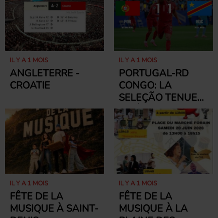
FAIRE UN GESTE
KOUR
SOLIDAIRE"
IL Y A 1 MOIS
IL Y A 1 MOIS
ANGLETERRE -
PORTUGAL-RD
CROATIE
CONGO: LA
SELEÇÃO TENUE
EN ÉCHEC, LES
LÉOPARDS
ARRACHENT UN
POINT HÉROÏQUE
À HOUSTON
IL Y A 1 MOIS
IL Y A 1 MOIS
FÊTE DE LA
FÊTE DE LA
MUSIQUE À SAINT-
MUSIQUE À LA